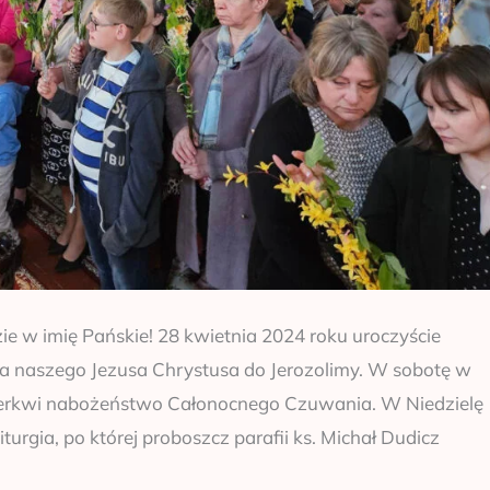
ie w imię Pańskie! 28 kwietnia 2024 roku uroczyście
a naszego Jezusa Chrystusa do Jerozolimy. W sobotę w
cerkwi nabożeństwo Całonocnego Czuwania. W Niedzielę
rgia, po której proboszcz parafii ks. Michał Dudicz