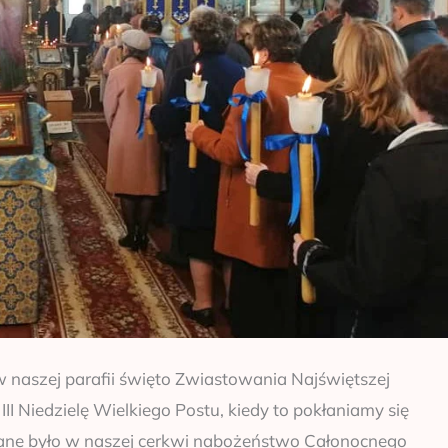
w naszej parafii święto Zwiastowania Najświętszej
II Niedzielę Wielkiego Postu, kiedy to pokłaniamy się
ane było w naszej cerkwi nabożeństwo Całonocnego