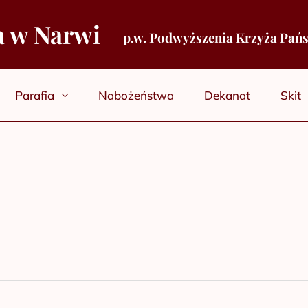
a w Narwi
p.w. Podwyższenia Krzyża Pań
Parafia
Nabożeństwa
Dekanat
Skit