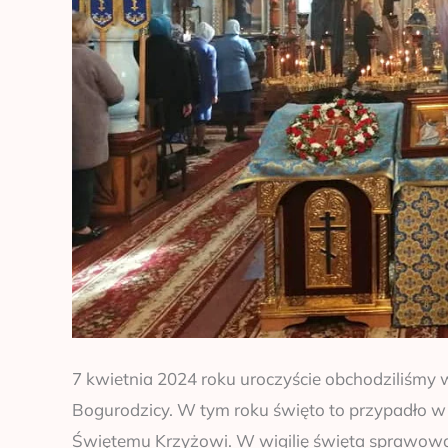
7 kwietnia 2024 roku uroczyście obchodziliśmy 
Bogurodzicy. W tym roku święto to przypadło w I
Świętemu Krzyżowi. W wigilię święta sprawow