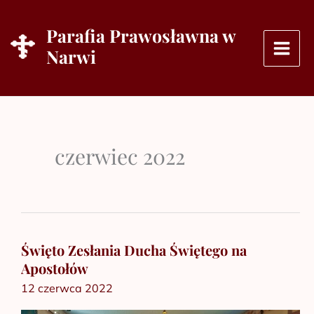
Przejdź
do
Parafia Prawosławna w
treści
Narwi
czerwiec 2022
Święto Zesłania Ducha Świętego na
Święto
Apostołów
Zesłania
12 czerwca 2022
Ducha
Świętego