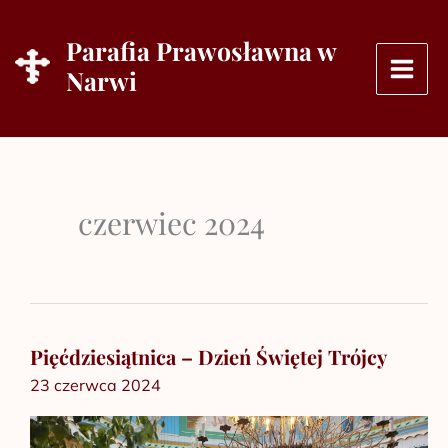
Przejdź
do
Parafia Prawosławna w
treści
Narwi
czerwiec 2024
Pięćdziesiątnica – Dzień Świętej Trójcy
Pięćdziesiątnica
23 czerwca 2024
–
Dzień
Świętej