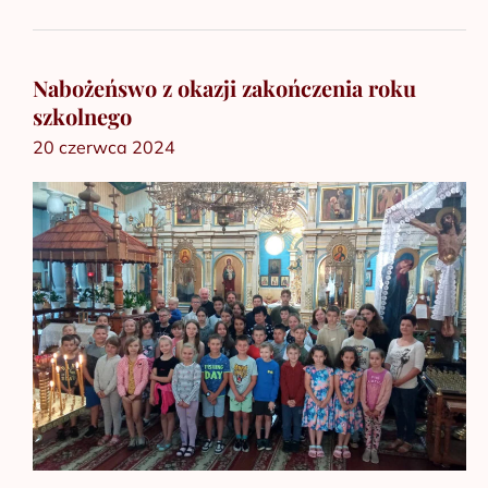
Nabożeńswo z okazji zakończenia roku
Nabożeńswo
szkolnego
z
20 czerwca 2024
okazji
zakończenia
roku
szkolnego