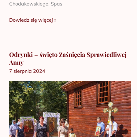
Chodakowskiego. Spasi
Dowiedz się więcej »
Odrynki – święto Zaśnięcia Sprawiedliwej
Odrynki
Anny
–
7 sierpnia 2024
święto
Zaśnięcia
Sprawiedliwej
Anny