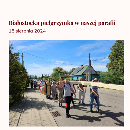
Białostocka pielgrzymka w naszej parafii
Białostocka
15 sierpnia 2024
pielgrzymka
w
naszej
parafii