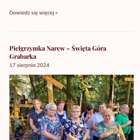
Dowiedz się więcej »
Pielgrzymka Narew – Święta Góra
Pielgrzymka
Grabarka
Narew
17 sierpnia 2024
–
Święta
Góra
Grabarka