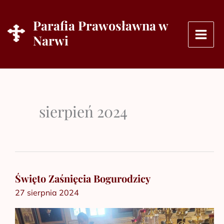
Przejdź
do
Parafia Prawosławna w
treści
Narwi
sierpień 2024
Święto Zaśnięcia Bogurodzicy
Święto
27 sierpnia 2024
Zaśnięcia
Bogurodzicy