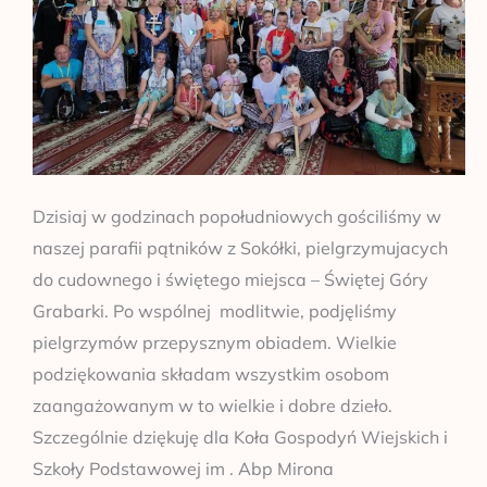
Dzisiaj w godzinach popołudniowych gościliśmy w
naszej parafii pątników z Sokółki, pielgrzymujacych
do cudownego i świętego miejsca – Świętej Góry
Grabarki. Po wspólnej modlitwie, podjęliśmy
pielgrzymów przepysznym obiadem. Wielkie
podziękowania składam wszystkim osobom
zaangażowanym w to wielkie i dobre dzieło.
Szczególnie dziękuję dla Koła Gospodyń Wiejskich i
Szkoły Podstawowej im . Abp Mirona