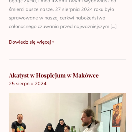
będąc Życia, i modlitwami Twymi wybawiasz od
śmierci dusze nasze. 27 sierpnia 2024 roku było
sprawowane w naszej cerkwi nabożeństwo
całonocnego czuwania przed najważniejszym […]
Dowiedz się więcej »
Akatyst w Hospicjum w Makówce
Akatyst
25 sierpnia 2024
w
Hospicjum
w
Makówce