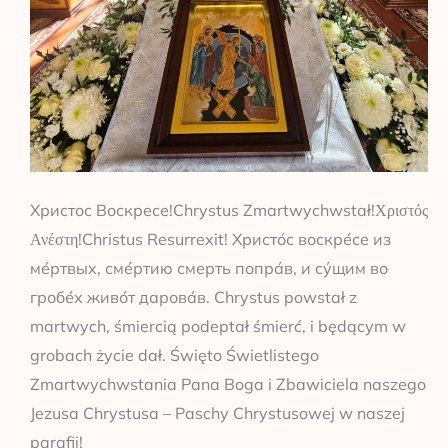
Христос Воскресе!Chrystus Zmartwychwstał!Χριστός
Ανέστη!Christus Resurrexit! Христо́с воскре́се из
ме́ртвых, сме́ртию смерть попра́в, и су́щим во
гробе́х живо́т дарова́в. Chrystus powstał z
martwych, śmiercią podeptał śmierć, i będącym w
grobach życie dał. Święto Świetlistego
Zmartwychwstania Pana Boga i Zbawiciela naszego
Jezusa Chrystusa – Paschy Chrystusowej w naszej
parafii!