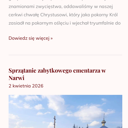
znamionami zwycięstwa, oddawaliśmy w naszej
cerkwi chwałę Chrystusowi, który jako pokorny Król
zasiadł na pokornym oślęciu i wjechał tryumfalnie do
Dowiedz się więcej »
Sprzątanie zabytkowego cmentarza w
Sprzątanie
Narwi
zabytkowego
2 kwietnia 2026
cmentarza
w
Narwi