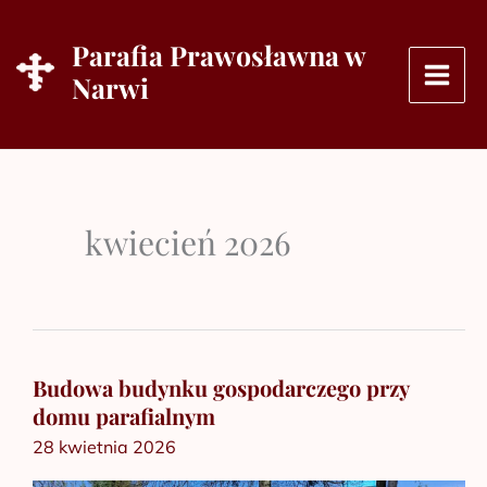
Przejdź
do
Parafia Prawosławna w
treści
Narwi
kwiecień 2026
Budowa budynku gospodarczego przy
Budowa
domu parafialnym
budynku
28 kwietnia 2026
gospodarczego
przy