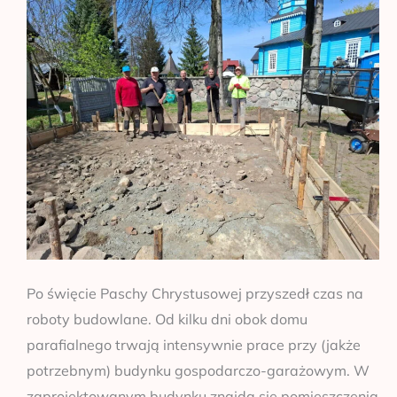
domu
parafialnym
Po święcie Paschy Chrystusowej przyszedł czas na
roboty budowlane. Od kilku dni obok domu
parafialnego trwają intensywnie prace przy (jakże
potrzebnym) budynku gospodarczo-garażowym. W
zaprojektowanym budynku znajdą się pomieszczenia