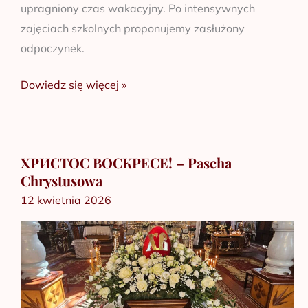
upragniony czas wakacyjny. Po intensywnych
zajęciach szkolnych proponujemy zasłużony
odpoczynek.
Dowiedz się więcej »
ХРИСТОС ВОСКРЕСЕ! – Pascha
ХРИСТОС
Chrystusowa
ВОСКРЕСЕ!
12 kwietnia 2026
–
Pascha
Chrystusowa