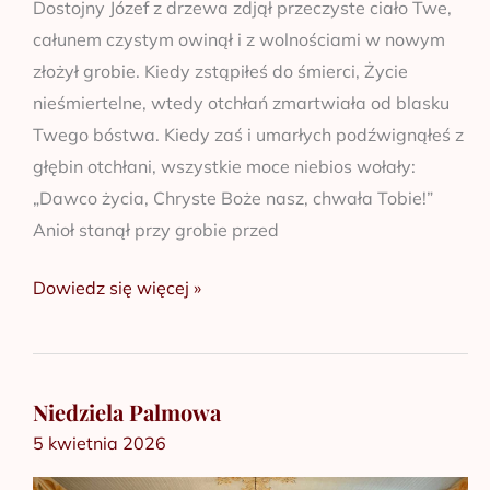
Dostojny Józef z drzewa zdjął przeczyste ciało Twe,
całunem czystym owinął i z wolnościami w nowym
złożył grobie. Kiedy zstąpiłeś do śmierci, Życie
nieśmiertelne, wtedy otchłań zmartwiała od blasku
Twego bóstwa. Kiedy zaś i umarłych podźwignąłeś z
głębin otchłani, wszystkie moce niebios wołały:
„Dawco życia, Chryste Boże nasz, chwała Tobie!”
Anioł stanął przy grobie przed
Dowiedz się więcej »
Niedziela Palmowa
Niedziela
5 kwietnia 2026
Palmowa