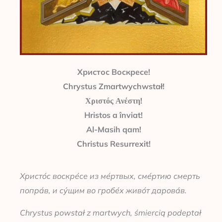
Христос Воскресе!
Chrystus Zmartwychwstał!
Χριστός Ανέστη!
Hristos a înviat!
Al-Masih qam!
Christus Resurrexit!
Христо́с воскре́се из ме́ртвых, сме́ртию смерть
попра́в, и су́щим во гробе́х живо́т дарова́в.
Chrystus powstał z martwych, śmiercią podeptał