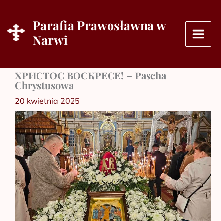
Przejdź
do
Parafia Prawosławna w
treści
Narwi
ХРИСТОС ВОСКРЕСЕ! – Pascha
Chrystusowa
20 kwietnia 2025