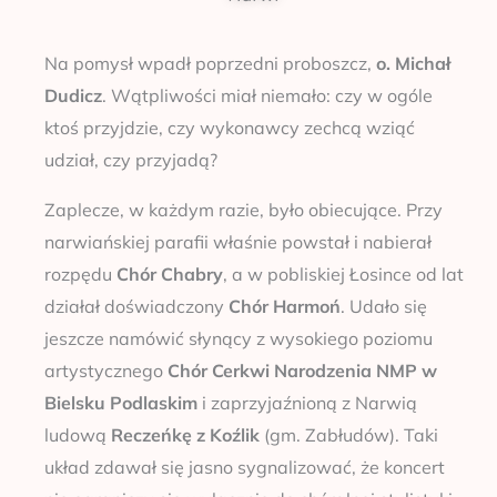
Na pomysł wpadł poprzedni proboszcz,
o. Michał
Dudicz
. Wątpliwości miał niemało: czy w ogóle
ktoś przyjdzie, czy wykonawcy zechcą wziąć
udział, czy przyjadą?
Zaplecze, w każdym razie, było obiecujące. Przy
narwiańskiej parafii właśnie powstał i nabierał
rozpędu
Chór Chabry
, a w pobliskiej Łosince od lat
działał doświadczony
Chór Harmoń
. Udało się
jeszcze namówić słynący z wysokiego poziomu
artystycznego
Chór Cerkwi Narodzenia NMP w
Bielsku Podlaskim
i zaprzyjaźnioną z Narwią
ludową
Reczeńkę z Koźlik
(gm. Zabłudów). Taki
układ zdawał się jasno sygnalizować, że koncert