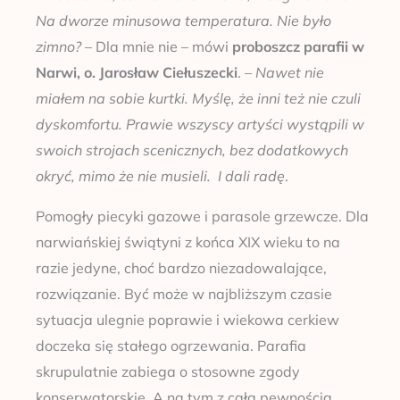
Na dworze minusowa temperatura. Nie było
zimno?
– Dla mnie nie – mówi
proboszcz parafii w
Narwi, o. Jarosław Ciełuszecki
. –
Nawet nie
miałem na sobie kurtki. Myślę, że inni też nie czuli
dyskomfortu. Prawie wszyscy artyści wystąpili w
swoich strojach scenicznych, bez dodatkowych
okryć, mimo że nie musieli. I dali radę
.
Pomogły piecyki gazowe i parasole grzewcze. Dla
narwiańskiej świątyni z końca XIX wieku to na
razie jedyne, choć bardzo niezadowalające,
rozwiązanie. Być może w najbliższym czasie
sytuacja ulegnie poprawie i wiekowa cerkiew
doczeka się stałego ogrzewania. Parafia
skrupulatnie zabiega o stosowne zgody
konserwatorskie. A na tym z całą pewnością