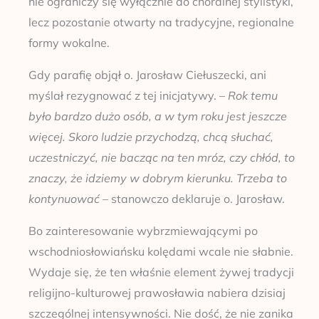
nie ograniczy się wyłącznie do chóralnej stylistyki,
lecz pozostanie otwarty na tradycyjne, regionalne
formy wokalne.
Gdy parafię objął o. Jarosław Ciełuszecki, ani
myślał rezygnować z tej inicjatywy. –
Rok temu
było bardzo dużo osób, a w tym roku jest jeszcze
więcej. Skoro ludzie przychodzą, chcą słuchać,
uczestniczyć, nie bacząc na ten mróz, czy chłód, to
znaczy, że idziemy w dobrym kierunku. Trzeba to
kontynuować
– stanowczo deklaruje o. Jarosław.
Bo zainteresowanie wybrzmiewającymi po
wschodniosłowiańsku kolędami wcale nie słabnie.
Wydaje się, że ten właśnie element żywej tradycji
religijno-kulturowej prawosławia nabiera dzisiaj
szczególnej intensywności. Nie dość, że nie zanika