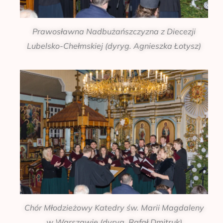
Prawosławna Nadbużańszczyzna z Diecezji
Lubelsko-Chełmskiej (dyryg. Agnieszka Łotysz)
Chór Młodzieżowy Katedry św. Marii Magdaleny
w Warszawie (dyryg. Rafał Dmitruk)