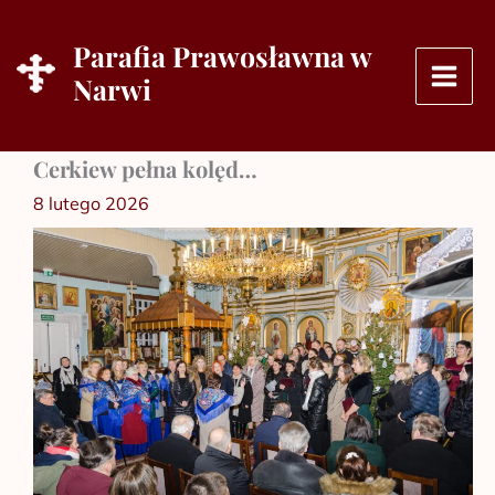
Przejdź
do
Parafia Prawosławna w
treści
Narwi
Cerkiew pełna kolęd…
8 lutego 2026