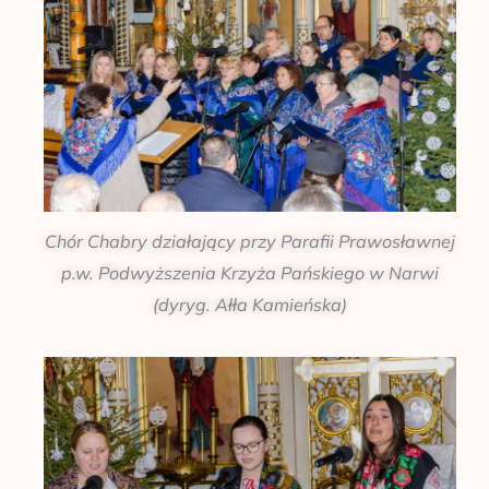
Chór Chabry działający przy Parafii Prawosławnej
p.w. Podwyższenia Krzyża Pańskiego w Narwi
(dyryg. Ałła Kamieńska)