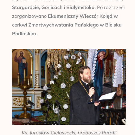
Stargardzie, Gorlicach i Białymstoku
. Po raz trzeci
zorganizowano
Ekumeniczny Wieczór Kolęd w
cerkwi Zmartwychwstania Pańskiego w Bielsku
Podlaskim
.
Ks. Jarosław Ciełuszecki, proboszcz Parafii