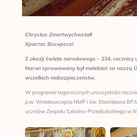
Chrystus Zmartwychwstał!
Христос Воскресе!
Z okazji święta narodowego – 234. rocznicy 
Narwi sprawowany był molebień za naszą Ojc
wszelkich niebezpieczeństw.
W programie tegorocznych uroczystości roczni
p.w. Wniebowzięcia NMP i św. Stanisława BP
uczniów Zespołu Szkolno-Przedszkolnego w N