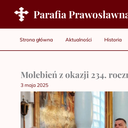
Przejdź
Parafia Prawosławn
do
treści
Strona główna
Aktualności
Historia
Molebień z okazji 234. rocz
3 maja 2025