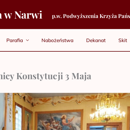
a w Narwi
p.w. Podwyższenia Krzyża Pań
Parafia
Nabożeństwa
Dekanat
Skit
nicy Konstytucji 3 Maja