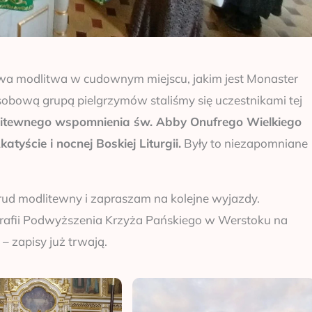
wa modlitwa w cudownym miejscu, jakim jest Monaster
sobową grupą pielgrzymów staliśmy się uczestnikami tej
itewnego wspomnienia św. Abby Onufrego Wielkiego
yście i nocnej Boskiej Liturgii.
Były to niezapomniane
ud modlitewny i zapraszam na kolejne wyjazdy.
parafii Podwyższenia Krzyża Pańskiego w Werstoku na
 – zapisy już trwają.