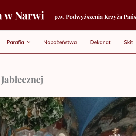
a w Narwi
p.w. Podwyższenia Krzyża Pań
Parafia
Nabożeństwa
Dekanat
Skit
Jabłecznej