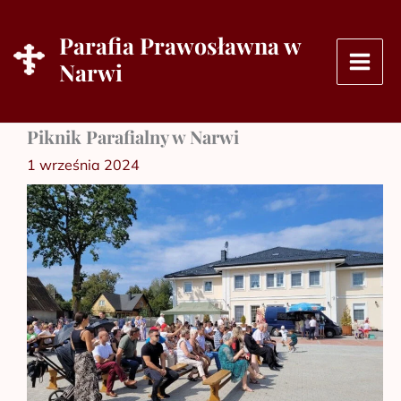
Przejdź
do
Parafia Prawosławna w
treści
Narwi
Piknik Parafialny w Narwi
1 września 2024