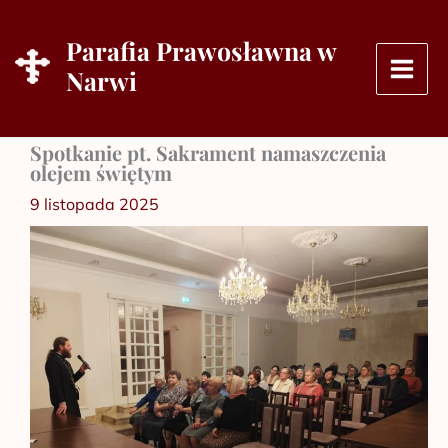
Przejdź
do
Parafia Prawosławna w
treści
Narwi
Spotkanie pt. Sakrament namaszczenia
olejem świętym
9 listopada 2025