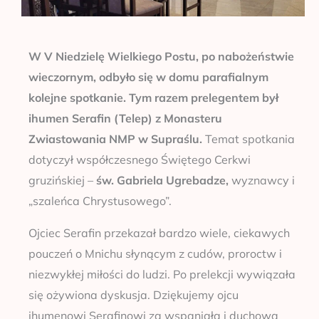
W V Niedzielę Wielkiego Postu, po nabożeństwie
wieczornym, odbyło się w domu parafialnym
kolejne spotkanie. Tym razem prelegentem był
ihumen Serafin (Telep) z Monasteru
Zwiastowania NMP w Supraślu.
Temat spotkania
dotyczył współczesnego Świętego Cerkwi
gruzińskiej –
św. Gabriela Ugrebadze,
wyznawcy i
„szaleńca Chrystusowego”.
Ojciec Serafin przekazał bardzo wiele, ciekawych
pouczeń o Mnichu słynącym z cudów, proroctw i
niezwykłej miłości do ludzi. Po prelekcji wywiązała
się ożywiona dyskusja. Dziękujemy ojcu
ihumenowi Serafinowi za wspaniałą i duchową