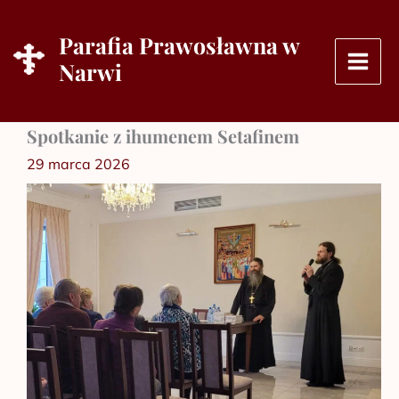
Przejdź
do
Parafia Prawosławna w
treści
Narwi
Spotkanie z ihumenem Setafinem
29 marca 2026