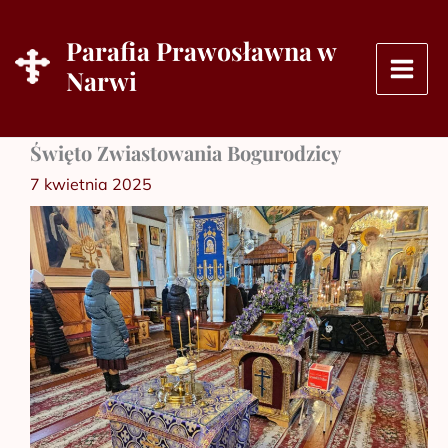
Przejdź
do
Parafia Prawosławna w
treści
Narwi
Święto Zwiastowania Bogurodzicy
7 kwietnia 2025