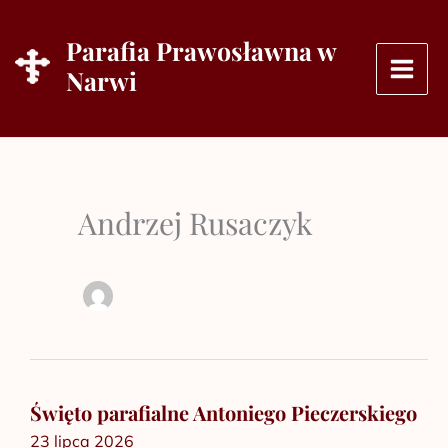
Przejdź
do
Parafia Prawosławna w
treści
Narwi
Andrzej Rusaczyk
Święto parafialne Antoniego Pieczerskiego
Święto
23 lipca 2026
parafialne