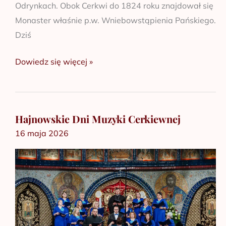
Odrynkach. Obok Cerkwi do 1824 roku znajdował się
Monaster właśnie p.w. Wniebowstąpienia Pańskiego.
Dziś
Dowiedz się więcej »
Hajnowskie Dni Muzyki Cerkiewnej
Hajnowskie
16 maja 2026
Dni
Muzyki
Cerkiewnej