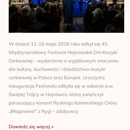
W dniach 11-16 maja 2026 roku odbył się 45.
Międzynarodowy Festiwal Hajnowskie Dni Muzyki
Cerkiewnej – wydarzenia o wyjątkowym znaczeniu
dla kultury, duchowości i dziedzictwa muzyki
cerkiewnej w Polsce oraz Europie. Uroczysta
inauguracja Festiwalu odbyła się w soborze p.w.
Świętej Trójcy w Hajnówce, którą zwieńczył
poruszający koncert Ryskiego Kameralnego Chóru
„Błagowiest” z Rygi – zdobywcy
Dowiedz się więcej »