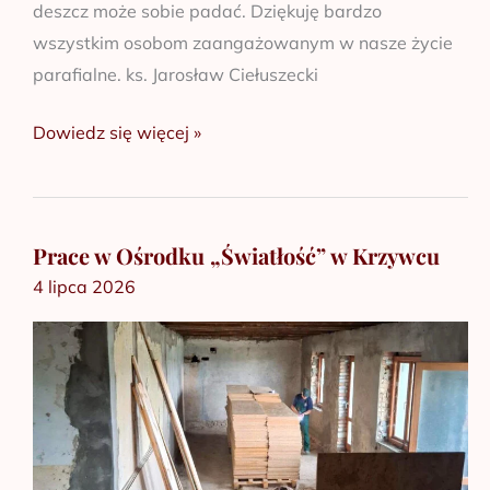
deszcz może sobie padać. Dziękuję bardzo
wszystkim osobom zaangażowanym w nasze życie
parafialne. ks. Jarosław Ciełuszecki
Dowiedz się więcej »
Prace w Ośrodku „Światłość” w Krzywcu
Prace
4 lipca 2026
w
Ośrodku
„Światłość”
w
Krzywcu