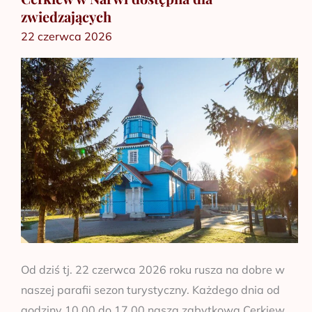
zwiedzających
w
22 czerwca 2026
Narwi
dostępna
dla
zwiedzających
Od dziś tj. 22 czerwca 2026 roku rusza na dobre w
naszej parafii sezon turystyczny. Każdego dnia od
godziny 10.00 do 17.00 nasza zabytkowa Cerkiew