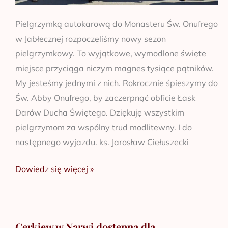
Pielgrzymką autokarową do Monasteru Św. Onufrego
w Jabłecznej rozpoczęliśmy nowy sezon
pielgrzymkowy. To wyjątkowe, wymodlone święte
miejsce przyciąga niczym magnes tysiące pątników.
My jesteśmy jednymi z nich. Rokrocznie śpieszymy do
Św. Abby Onufrego, by zaczerpnąć obficie Łask
Darów Ducha Świętego. Dziękuję wszystkim
pielgrzymom za wspólny trud modlitewny. I do
następnego wyjazdu. ks. Jarosław Ciełuszecki
Dowiedz się więcej »
Cerkiew w Narwi dostępna dla
Cerkiew