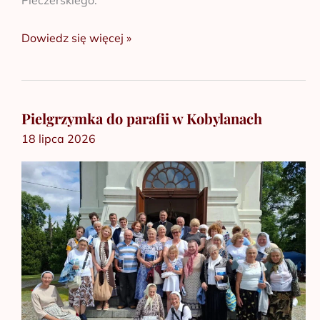
Dowiedz się więcej »
Pielgrzymka do parafii w Kobylanach
Pielgrzymka
18 lipca 2026
do
parafii
w
Kobylanach