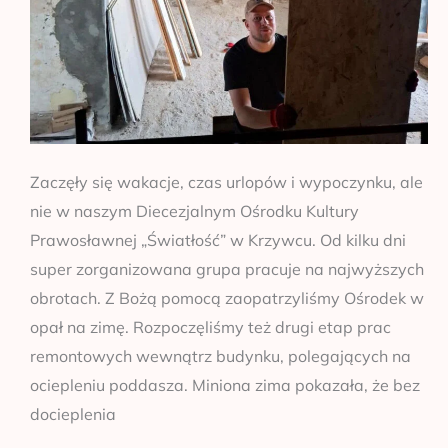
Zaczęły się wakacje, czas urlopów i wypoczynku, ale
nie w naszym Diecezjalnym Ośrodku Kultury
Prawosławnej „Światłość” w Krzywcu. Od kilku dni
super zorganizowana grupa pracuje na najwyższych
obrotach. Z Bożą pomocą zaopatrzyliśmy Ośrodek w
opał na zimę. Rozpoczęliśmy też drugi etap prac
remontowych wewnątrz budynku, polegających na
ociepleniu poddasza. Miniona zima pokazała, że bez
docieplenia