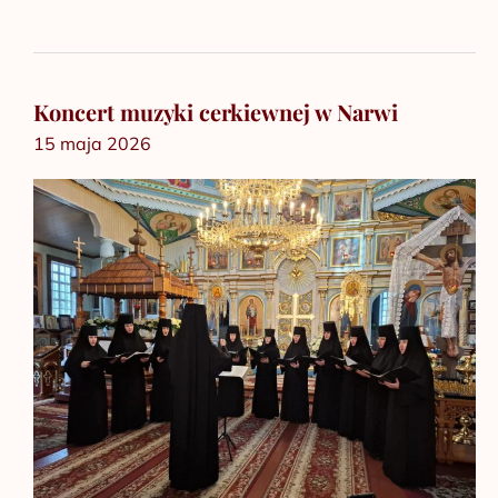
Koncert muzyki cerkiewnej w Narwi
Koncert
15 maja 2026
muzyki
cerkiewnej
w
Narwi