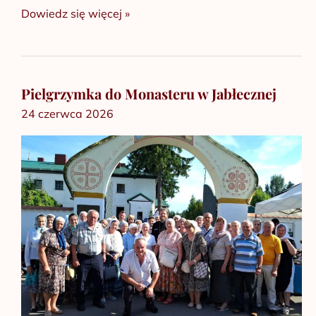
Dowiedz się więcej »
Pielgrzymka do Monasteru w Jabłecznej
Pielgrzymka
24 czerwca 2026
do
Monasteru
w
Jabłecznej