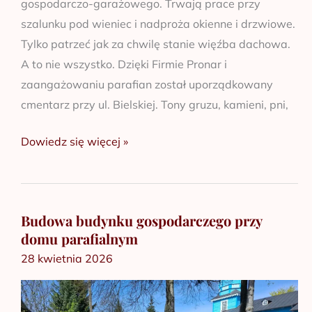
gospodarczo-garażowego. Trwają prace przy
szalunku pod wieniec i nadproża okienne i drzwiowe.
Tylko patrzeć jak za chwilę stanie więźba dachowa.
A to nie wszystko. Dzięki Firmie Pronar i
zaangażowaniu parafian został uporządkowany
cmentarz przy ul. Bielskiej. Tony gruzu, kamieni, pni,
Dowiedz się więcej »
Budowa budynku gospodarczego przy
Budowa
domu parafialnym
budynku
28 kwietnia 2026
gospodarczego
przy
domu