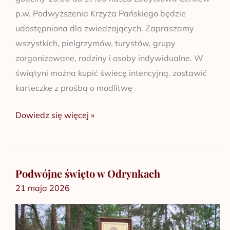
p.w. Podwyższenia Krzyża Pańskiego będzie
udostępniona dla zwiedzających. Zapraszamy
wszystkich, pielgrzymów, turystów, grupy
zorganizowane, rodziny i osoby indywidualne. W
świątyni można kupić świecę intencyjną, zostawić
karteczkę z prośbą o modlitwę
Dowiedz się więcej »
Podwójne święto w Odrynkach
Podwójne
21 maja 2026
święto
w
Odrynkach