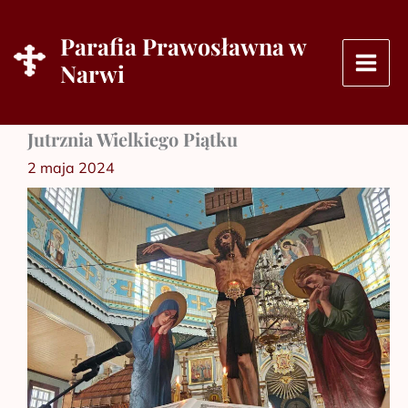
Przejdź
do
Parafia Prawosławna w
treści
Narwi
Jutrznia Wielkiego Piątku
2 maja 2024