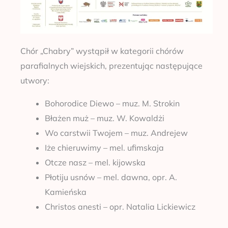
Chór „Chabry” wystąpił w kategorii chórów
parafialnych wiejskich, prezentując następujące
utwory:
Bohorodice Diewo – muz. M. Strokin
Błażen muż – muz. W. Kowaldżi
Wo carstwii Twojem – muz. Andrejew
Iże chieruwimy – mel. ufimskaja
Otcze nasz – mel. kijowska
Płotiju usnów – mel. dawna, opr. A.
Kamieńska
Christos anesti – opr. Natalia Lickiewicz