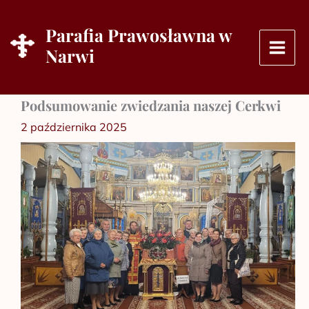
Przejdź
do
Parafia Prawosławna w
treści
Narwi
Podsumowanie zwiedzania naszej Cerkwi
2 października 2025