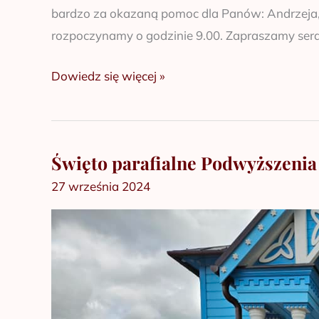
bardzo za okazaną pomoc dla Panów: Andrzeja, Ja
rozpoczynamy o godzinie 9.00. Zapraszamy serd
Dowiedz się więcej »
Święto parafialne Podwyższenia
Święto
parafialne
27 września 2024
Podwyższenia
Krzyża
Pańskiego