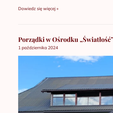
Dowiedz się więcej »
Porządki w Ośrodku „Światłość
Porządki
w
1 października 2024
Ośrodku
„Światłość”
w
Krzywcu