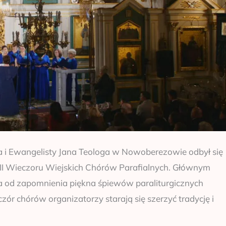
ła i Ewangelisty Jana Teologa w Nowoberezowie odbył się
II Wieczoru Wiejskich Chórów Parafialnych. Głównym
a od zapomnienia piękna śpiewów paraliturgicznych
r chórów organizatorzy starają się szerzyć tradycję i