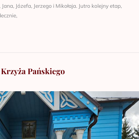
na, Józefa, Jerzego i Mikołaja. Jutro kolejny etap,
ecznie,
 Krzyża Pańskiego