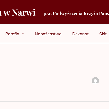
a w Narwi
p.w. Podwyższenia Krzyża Pań
Parafia
Nabożeństwa
Dekanat
Skit