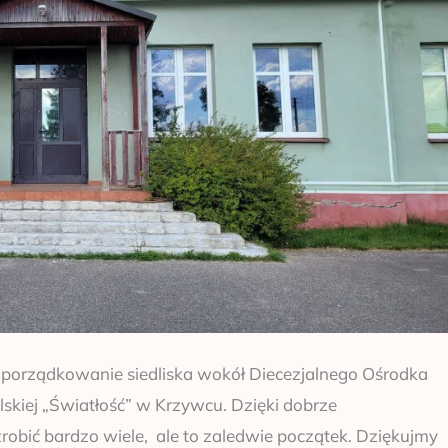
 porządkowanie siedliska wokół Diecezjalnego Ośrodka
skiej „Światłość” w Krzywcu. Dzięki dobrze
robić bardzo wiele, ale to zaledwie początek. Dziękujmy