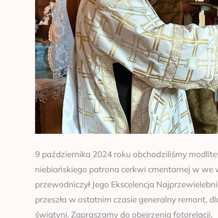
9 października 2024 roku obchodziliśmy modlite
niebiańskiego patrona cerkwi cmentarnej w we w
przewodniczył Jego Ekscelencja Najprzewielebni
przeszła w ostatnim czasie generalny remont, dl
świątyni. Zapraszamy do obejrzenia fotorelacji.