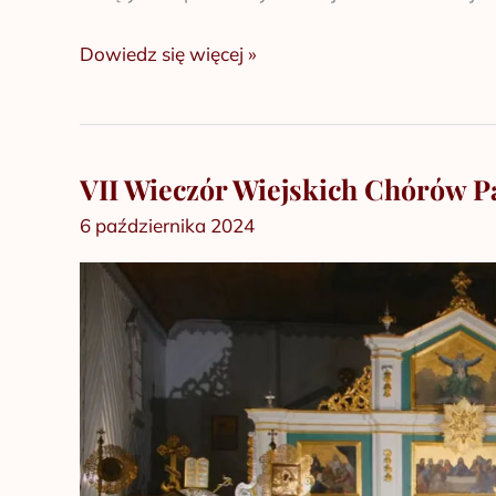
Dowiedz się więcej »
VII Wieczór Wiejskich Chórów P
VII
Wieczór
6 października 2024
Wiejskich
Chórów
Parafialnych