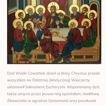
Dziś Wielki Czwartek, dzień w który Chrystus przede
wszystkim na Ostatniej (Mistycznej) Wieczerzy
ustanowił Sakrament Eucharystii. Wspominamy dziś
także umycie przez Jezusa nóg apostołom, modlitwę
Zbawiciela w ogrodzie Getsemanii oraz pocałunek