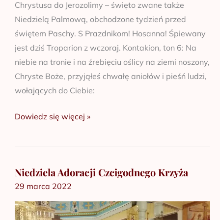
Chrystusa do Jerozolimy – święto zwane także
Niedzielą Palmową, obchodzone tydzień przed
świętem Paschy. S Prazdnikom! Hosanna! Śpiewany
jest dziś Troparion z wczoraj. Kontakion, ton 6: Na
niebie na tronie i na źrebięciu oślicy na ziemi noszony,
Chryste Boże, przyjąłeś chwałę aniołów i pieśń ludzi,
wołających do Ciebie:
Dowiedz się więcej »
Niedziela Adoracji Czcigodnego Krzyża
Niedziela
29 marca 2022
Adoracji
Czcigodnego
Krzyża