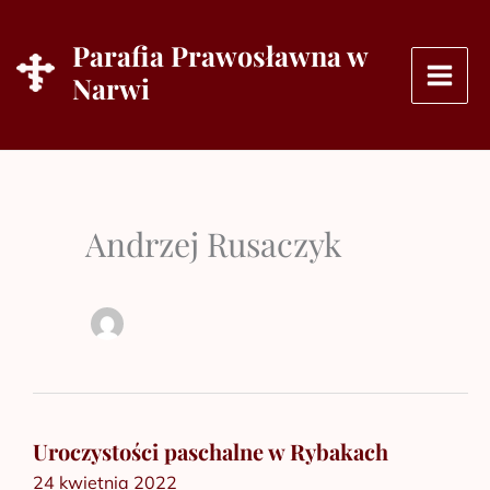
Przejdź
do
Parafia Prawosławna w
treści
Narwi
Andrzej Rusaczyk
Uroczystości paschalne w Rybakach
Uroczystości
24 kwietnia 2022
paschalne