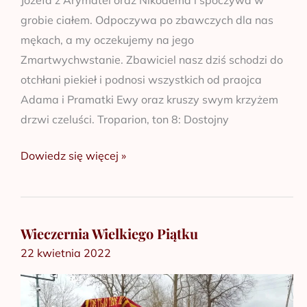
Józefa z Arymatei oraz Nikodema i spoczywa w
grobie ciałem. Odpoczywa po zbawczych dla nas
mękach, a my oczekujemy na jego
Zmartwychwstanie. Zbawiciel nasz dziś schodzi do
otchłani piekieł i podnosi wszystkich od praojca
Adama i Pramatki Ewy oraz kruszy swym krzyżem
drzwi czeluści. Troparion, ton 8: Dostojny
Dowiedz się więcej »
Wieczernia Wielkiego Piątku
Wieczernia
22 kwietnia 2022
Wielkiego
Piątku