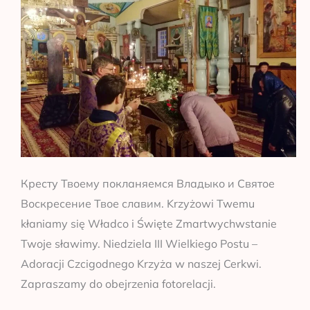
Кресту Твоему покланяемся Владыко и Святое
Воскресение Твое славим. Krzyżowi Twemu
kłaniamy się Władco i Święte Zmartwychwstanie
Twoje sławimy. Niedziela III Wielkiego Postu –
Adoracji Czcigodnego Krzyża w naszej Cerkwi.
Zapraszamy do obejrzenia fotorelacji.