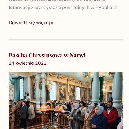
fotorelacji z uroczystości paschalnych w Rybakach
Dowiedz się więcej »
Pascha Chrystusowa w Narwi
Pascha
24 kwietnia 2022
Chrystusowa
w
Narwi