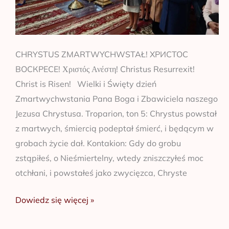
CHRYSTUS ZMARTWYCHWSTAŁ! ХРИСТОС
ВОСКРЕСЕ! Χριστός Ανέστη! Christus Resurrexit!
Christ is Risen! Wielki i Święty dzień
Zmartwychwstania Pana Boga i Zbawiciela naszego
Jezusa Chrystusa. Troparion, ton 5: Chrystus powstał
z martwych, śmiercią podeptał śmierć, i będącym w
grobach życie dał. Kontakion: Gdy do grobu
zstąpiłeś, o Nieśmiertelny, wtedy zniszczyłeś moc
otchłani, i powstałeś jako zwycięzca, Chryste
Dowiedz się więcej »