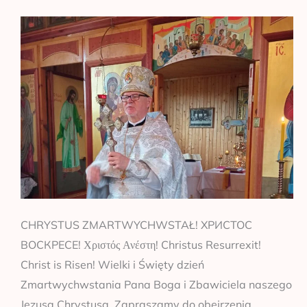
w
Rybakach
CHRYSTUS ZMARTWYCHWSTAŁ! ХРИСТОС
ВОСКРЕСЕ! Χριστός Ανέστη! Christus Resurrexit!
Christ is Risen! Wielki i Święty dzień
Zmartwychwstania Pana Boga i Zbawiciela naszego
Jezusa Chrystusa. Zapraszamy do obejrzenia