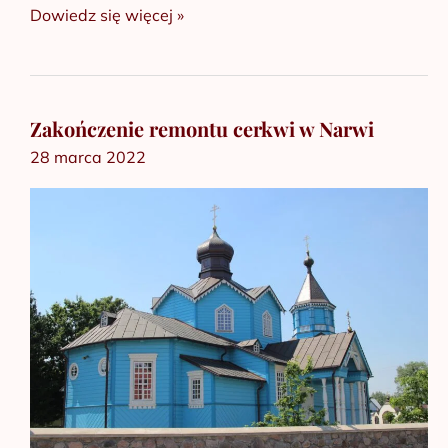
Dowiedz się więcej »
Zakończenie remontu cerkwi w Narwi
Zakończenie
28 marca 2022
remontu
cerkwi
w
Narwi