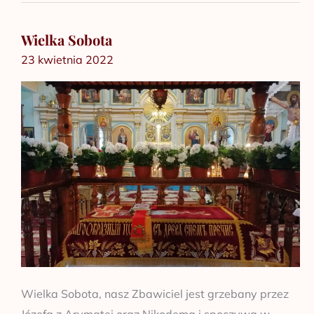
Wielka Sobota
Wielka
23 kwietnia 2022
Sobota
Wielka Sobota, nasz Zbawiciel jest grzebany przez